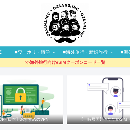
E
■ワーホリ・留学
■海外旅行・新婚旅行
■海
>>海外旅行向けeSIMクーポンコード一覧
外・日本】おすすめのVPN
【一時帰国】おすすめSIM・