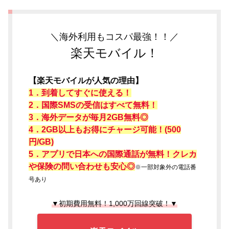
＼海外利用もコスパ最強！！／
楽天モバイル！
【楽天モバイルが人気の理由】
1．到着してすぐに使える！
2．国際SMSの受信はすべて無料！
3．海外データが毎月2GB無料◎
4．2GB以上もお得にチャージ可能！(500
円/GB)
5．アプリで日本への国際通話が無料！クレカ
や保険の問い合わせも安心◎
※一部対象外の電話番
号あり
▼初期費用無料！1,000万回線突破！▼