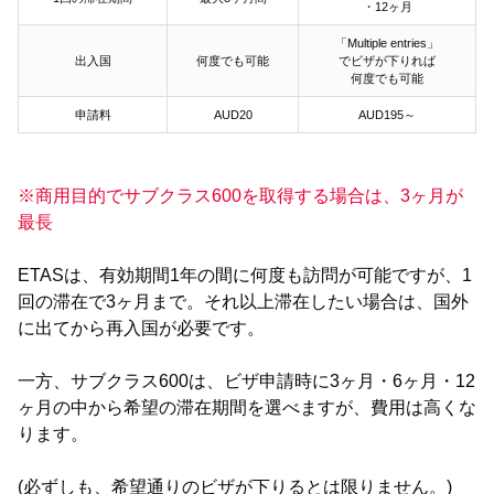
・12ヶ月
「Multiple entries」
出入国
何度でも可能
でビザが下りれば
何度でも可能
申請料
AUD20
AUD195～
※商用目的でサブクラス600を取得する場合は、3ヶ月が
最長
ETASは、有効期間1年の間に何度も訪問が可能ですが、1
回の滞在で3ヶ月まで。それ以上滞在したい場合は、国外
に出てから再入国が必要です。
一方、サブクラス600は、ビザ申請時に3ヶ月・6ヶ月・12
ヶ月の中から希望の滞在期間を選べますが、費用は高くな
ります。
(必ずしも、希望通りのビザが下りるとは限りません。)