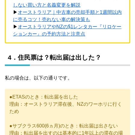
しない買い方と名義変更を解説
▶
オーストラリア｜中古車の売却手順と1週間以内
に売るコツ！売れない車の解決策も
▶
オーストラリアやNZの$1レンタカー『リロケー
ションカー』の予約方法と注意点
4．住民票は？転出届は出した？
私の場合は、以下の通りです。
●ETASのとき：転出届を出した
理由：オーストラリア滞在後、NZのワーホリに行く
ため
●サブクラス600(6ヵ月)のとき：転出届は出さない
理由：転出届を出すのは基本的に1年以上の滞在の場