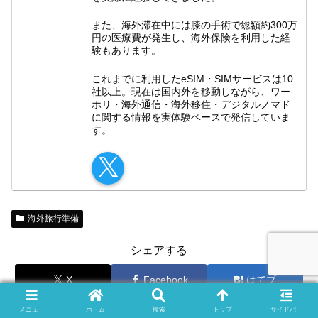
また、海外滞在中には膝の手術で総額約300万
円の医療費が発生し、海外保険を利用した経
験もあります。
これまでに利用したeSIM・SIMサービスは10
社以上。現在は国内外を移動しながら、ワー
ホリ・海外通信・海外移住・デジタルノマド
に関する情報を実体験ベースで発信していま
す。
海外旅行準備
シェアする
X
Facebook
はてブ
Pocket
LINE
コピー
メニュー
ホーム
検索
トップ
サイドバー