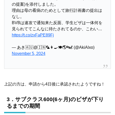
の提案)を添付しました。
理由は母の看病のためとして旅行計画書の提出は
なし。
BVBは速攻で通知来た反面、学生ビザは一体何を
見られててこんなに待たされてるのか、こわい…
https://t.co/zxFaPE89Fj
— あき🇦🇺@🇮🇳🦜👩‍🍳🍽️🌎🔤💃 (@AkiAlxo)
November 5, 2024
上記の方は、申請から4日後に承認されたようですね！
3．サブクラス600(6ヶ月)のビザが下り
るまでの期間