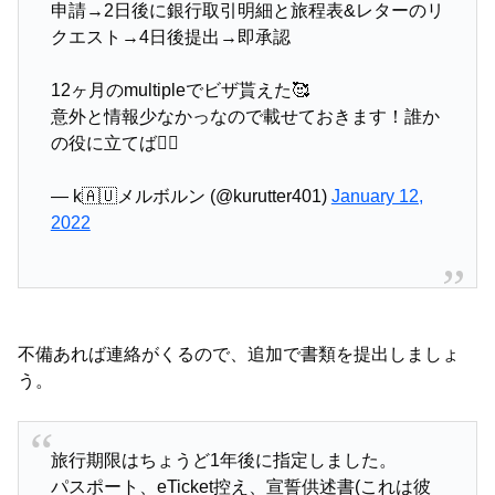
申請→2日後に銀行取引明細と旅程表&レターのリ
クエスト→4日後提出→即承認
12ヶ月のmultipleでビザ貰えた🥰
意外と情報少なかっなので載せておきます！誰か
の役に立てば🙇‍♀️
— k🇦🇺メルボルン (@kurutter401)
January 12,
2022
不備あれば連絡がくるので、追加で書類を提出しましょ
う。
旅行期限はちょうど1年後に指定しました。
パスポート、eTicket控え、宣誓供述書(これは彼