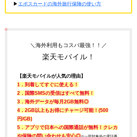
▶
エポスカードの海外旅行保険の使い方
＼海外利用もコスパ最強！！／
楽天モバイル！
【楽天モバイルが人気の理由】
1．到着してすぐに使える！
2．国際SMSの受信はすべて無料！
3．海外データが毎月2GB無料◎
4．2GB以上もお得にチャージ可能！(500
円/GB)
5．アプリで日本への国際通話が無料！クレカ
や保険の問い合わせも安心◎
※一部対象外の電話番