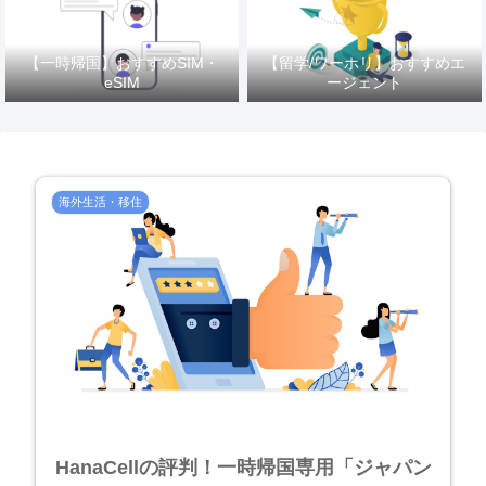
【一時帰国】おすすめSIM・
【留学/ワーホリ】おすすめエ
eSIM
ージェント
海外生活・移住
HanaCellの評判！一時帰国専用「ジャパン